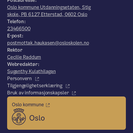
Postadresse:
Oslo kommune Utdanningsetaten, Stig
skole, PB 6127 Etterstad, 0602 Oslo
Telefon:
23466500
E-post:
postmottak.haukasen@osloskolen.no
Rektor
Cecilie Raddum
Webredaktør:
Suganthy Kulathilagan
Personvern
Tilgjengelighetserklæring
Bruk av informasjonskapsler
Oslo kommune