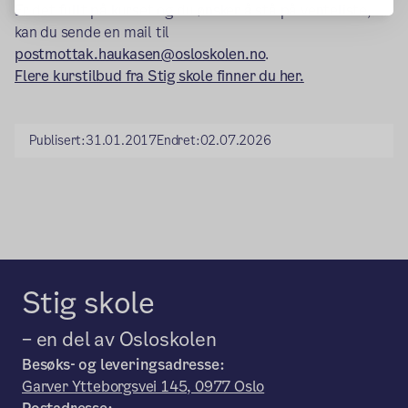
Er det fullt på kurset og du ønsker å stå på venteliste,
kan du sende en mail til
postmottak.haukasen@osloskolen.no
.
Flere kurstilbud fra Stig skole finner du her.
Publisert:
31.01.2017
Endret:
02.07.2026
Stig skole
– en del av Osloskolen
Besøks- og leveringsadresse:
Garver Ytteborgsvei 145, 0977 Oslo