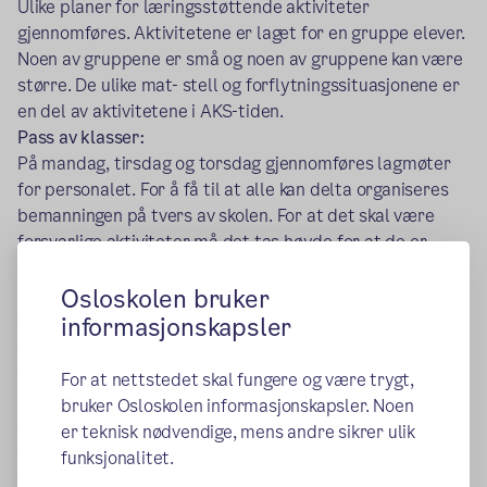
Ulike planer for læringsstøttende aktiviteter
gjennomføres. Aktivitetene er laget for en gruppe elever.
Noen av gruppene er små og noen av gruppene kan være
større. De ulike mat- stell og forflytningssituasjonene er
en del av aktivitetene i AKS-tiden.
Pass av klasser:
På mandag, tirsdag og torsdag gjennomføres lagmøter
for personalet. For å få til at alle kan delta organiseres
bemanningen på tvers av skolen. For at det skal være
forsvarlige aktiviteter må det tas høyde for at de er
færre voksne pr. barn. De forskjellige aktivitetene blir da
ofte gjennomført i større grupper.
Osloskolen bruker
Kommunikasjon med foresatte:
informasjonskapsler
Alle elevene har et kontaktskjema der ansatte kan
kommunisere med foresatte/avlastningshjem. Det er
For at nettstedet skal fungere og være trygt,
viktig at foresatte leser skjemaet som sendes hjem, for å
bruker Osloskolen informasjonskapsler. Noen
sikre at elevene får best mulig utbytte av
er teknisk nødvendige, mens andre sikrer ulik
Aktivitetsskolen.
funksjonalitet.
Måltid: