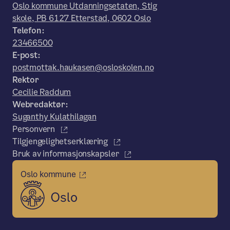
Oslo kommune Utdanningsetaten, Stig
skole, PB 6127 Etterstad, 0602 Oslo
Telefon:
23466500
E-post:
postmottak.haukasen@osloskolen.no
Rektor
Cecilie Raddum
Webredaktør:
Suganthy Kulathilagan
Personvern
Tilgjengelighetserklæring
Bruk av informasjonskapsler
Oslo kommune