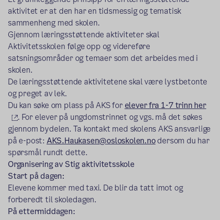
aktivitet er at den har en tidsmessig og tematisk
sammenheng med skolen.
Gjennom læringsstøttende aktiviteter skal
Aktivitetsskolen følge opp og videreføre
satsningsområder og temaer som det arbeides med i
skolen.
De læringsstøttende aktivitetene skal være lystbetonte
og preget av lek.
Du kan søke om plass på AKS for
elever fra 1-7 trinn her
(ekstern lenke)
. For elever på ungdomstrinnet og vgs. må det søkes
gjennom bydelen. Ta kontakt med skolens AKS ansvarlige
på e-post:
AKS.Haukasen@osloskolen.no
dersom du har
spørsmål rundt dette.
Organisering av Stig aktivitetsskole
Start på dagen:
Elevene kommer med taxi. De blir da tatt imot og
forberedt til skoledagen.
På ettermiddagen: