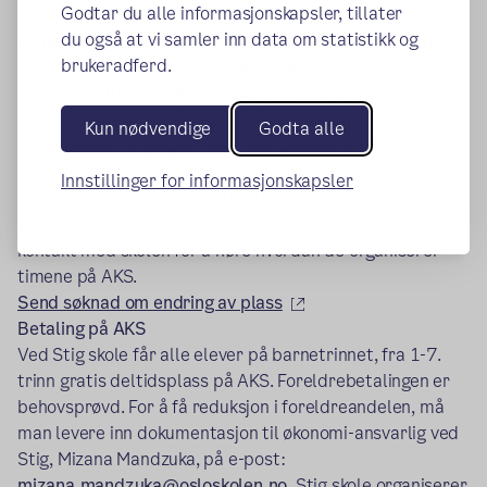
Godtar du alle informasjonskapsler, tillater
Det tilbys et brødmåltid i uken. Det er fokus på sund,
du også at vi samler inn data om statistikk og
næringsrik og god mat for elevene. Foresatte må sende
brukeradferd.
med mat til de resterende fire dagene.
Redusere eller øke plass på Aktivitetsskolen:
Det er mulighet for å søke om å bytte mellom heltids og
Kun nødvendige
Godta alle
deltidsplass to ganger i året. Det gjelder fra 1. januar,
med siste oppsigelsesfrist 30. november, eller fra 1.
Innstillinger for informasjonskapsler
august, med siste oppsigelsesfrist 30. juni.
Er du usikker på om du vil ha heltid eller deltid? Ta
kontakt med skolen for å høre hvordan de organiserer
timene på AKS.
(ekstern lenke)
Send søknad om endring av plass
Betaling på AKS
Ved Stig skole får alle elever på barnetrinnet, fra 1-7.
trinn gratis deltidsplass på AKS. Foreldrebetalingen er
behovsprøvd. For å få reduksjon i foreldreandelen, må
man levere inn dokumentasjon til økonomi-ansvarlig ved
Stig, Mizana Mandzuka, på e-post:
mizana.mandzuka@osloskolen.no
. Stig skole organiserer