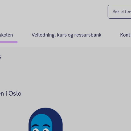
skolen
Veiledning, kurs og ressursbank
Kont
S
n i Oslo