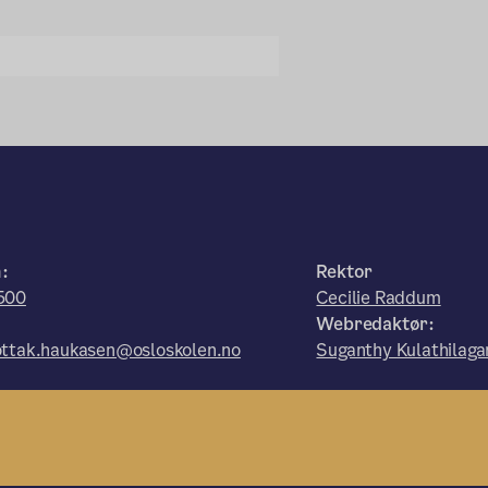
n:
Rektor
500
Cecilie Raddum
:
Webredaktør:
ttak.haukasen@osloskolen.no
Suganthy Kulathilaga