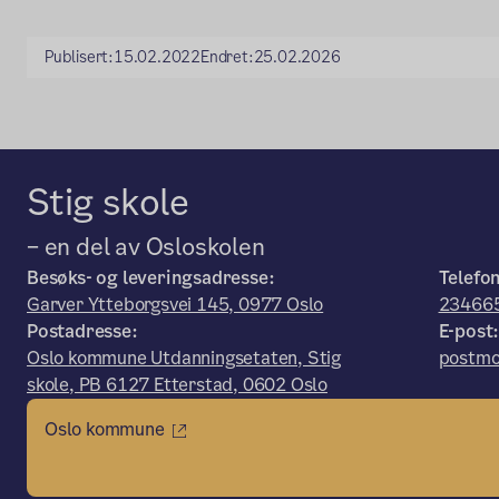
Publisert:
15.02.2022
Endret:
25.02.2026
Stig skole
– en del av Osloskolen
Besøks- og leveringsadresse:
Telefo
Garver Ytteborgsvei 145, 0977 Oslo
23466
Postadresse:
E-post
Oslo kommune Utdanningsetaten, Stig
postmo
skole, PB 6127 Etterstad, 0602 Oslo
Oslo kommune