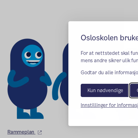
Osloskolen bruk
For at nettstedet skal fu
mens andre sikrer ulik fun
Godtar du alle informasjo
Kun nødvendige
Innstillinger for informa
(ekstern lenke)
Rammeplan