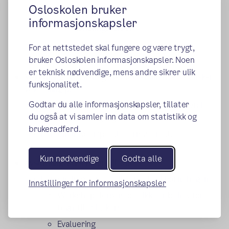
Osloskolen bruker
dagsplan
informasjonskapsler
handlingsrekker
tematavler
For at nettstedet skal fungere og være trygt,
bruker Osloskolen informasjonskapsler. Noen
valgtavler
er teknisk nødvendige, mens andre sikrer ulik
Veiledning -
barnehagene melder inn hva de ønsker
funksjonalitet.
veiledning på
Godtar du alle informasjonskapsler, tillater
Observasjon/veiledning i praksis etter avtale
du også at vi samler inn data om statistikk og
(kan være flere ganger)
brukeradferd.
Personalmøter/ped.ledermøter o.l.
Kun nødvendige
Godta alle
Avslutning/kurs i tegn-til-tale
Personalmøte med alle ansatte i barnehagen
Innstillinger for informasjonskapsler
Workshop dersom det ikke er behov for
tegn-til-tale-kurs
Evaluering