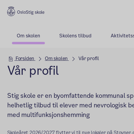
Stig skole
Om skolen
Skolens tilbud
Aktivitets
Hovedseksjon
Forsiden
Om skolen
Vår profil
Vår profil
Stig skole er en byomfattende kommunal spe
helhetlig tilbud til elever med nevrologisk 
med multifunksjonshemming
Skoleåret 2026/2027 flytter vi til nye lokaler på Stovner, o