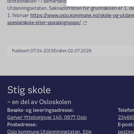
Bostedskolen – i samarbeid med foreldrene – søker om spes
Utdanningsetaten. Søknadsfristen for grunnskolen er 1. d
1. februar
https://www.oslo.kommune.no/skole-og-utdannin
(ekstern lenke)
spesialskole-eller-spesialgruppe/
Publisert:
07.04.2015
Endret:
02.07.2026
Stig skole
– en del av Osloskolen
Besøks- og leveringsadresse:
Telefo
Garver Ytteborgsvei 145, 0977 Oslo
23466
Postadresse:
E-post
Oslo kommune Utdanningsetaten, Stig
postmo