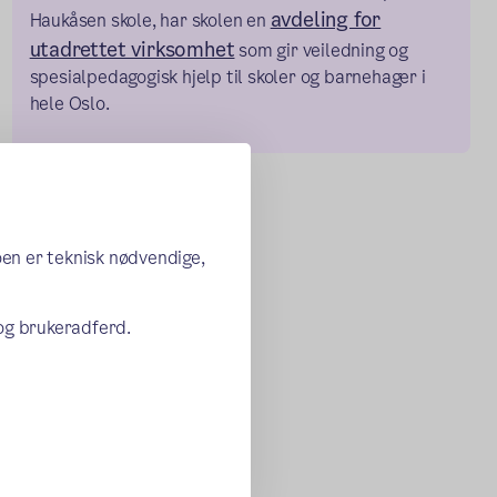
avdeling for
Haukåsen skole, har skolen en
utadrettet virksomhet
som gir veiledning og
spesialpedagogisk hjelp til skoler og barnehager i
hele Oslo.
oen er teknisk nødvendige,
 og brukeradferd.