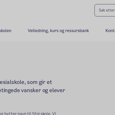
skolen
Veiledning, kurs og ressursbank
Kont
sialskole, som gir et
betingede vansker og elever
g bytter navn til Stig skole. Vi