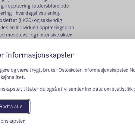
en gir opplæring i aldersblandede
pløring - hverdagslivstrening.
psløftet (LK20) og sakkyndig
ides en Individuell opplæringsplan
ed medelever og i intensive økter.
ende:
er informasjonskapsler
ngere og være trygt, bruker Osloskolen informasjonskapsler. N
ksjonalitet.
nskapsler, tillater du også at vi samler inn data om statistikk
et satt sammen av mange ulike
a. møte lærere, spesialpedagoger,
Godta alle
er på skolen. Etter skoledagen
sjonskapsler
bassenget vårt holder 33 grader.
opplæring.