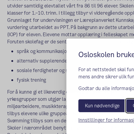
utvider samtidig elevtallet vårt fra 86 til 96 elever. Skol
klasser for 1.–10. trinn. I tillegg tilbyr vi videregående op
Grunnlaget for undervisningen er Læreplanverket Kunnska
vurdering utarbeidet av PPT. På bakgrunn av dette utarbe
(IOP) for eleven. Elevene mottar opplæring i felleskapet m
Foruten skolefag er de sentrale opplæringsområdene følg
språk og kommunikasjon
Osloskolen bruk
alternativ supplerende kommunikasjon (ASK)
For at nettstedet skal fu
sosiale ferdigheter og selvhjelpsferdigheter (ADL)
mens andre sikrer ulik fun
fysisk trening
Godtar du alle informasjo
For å kunne gi et likeverdig opplæringstilbud er personal
yrkesgrupper som utgjør
laget rundt eleven. Eleven vil bl
Kun nødvendige
miljøarbeidere, musikkterapeut, logoped og fysioterapeut
tilbys elevene ulike gruppeaktiviteter i Aktivitetsskolen.
Innstillinger for informa
Svømming tilbys som en del av kroppsøvingsfaget. Svømme
Skoler i nærområdet benytter også bassenget til svømme