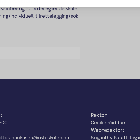
ialskoleplass til
esember og for videregående skole
g/individuell-tilrettelegging/sok-
n:
Rektor
500
Cecilie Raddum
:
Webredaktør:
ttak.haukasen@osloskolen.no
Suganthy Kulathilaga