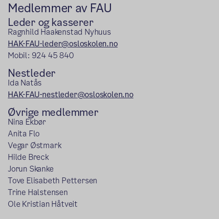
Medlemmer av FAU
Leder og kasserer
Ragnhild Haakenstad Nyhuus
HAK-FAU-leder@osloskolen.no
Mobil: 924 45 840
Nestleder
Ida Natås
HAK-FAU-nestleder@osloskolen.no
Øvrige medlemmer
Nina Ekbør
Anita Flo
Vegar Østmark
Hilde Breck
Jorun Skanke
Tove Elisabeth Pettersen
Trine Halstensen
Ole Kristian Håtveit