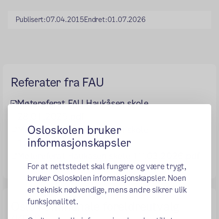
Publisert:
07.04.2015
Endret:
01.07.2026
Referater fra FAU
Møtereferat FAU Haukåsen skole
28.01.2025.pdf
Osloskolen bruker
Møtereferat FAU Haukåsen skole
informasjonskapsler
12.02.2026.pdf
Møtereferat Haukåsen skole 17.03.2026.pdf
For at nettstedet skal fungere og være trygt,
bruker Osloskolen informasjonskapsler. Noen
er teknisk nødvendige, mens andre sikrer ulik
funksjonalitet.
Oslo kommunale foreldreutvalg