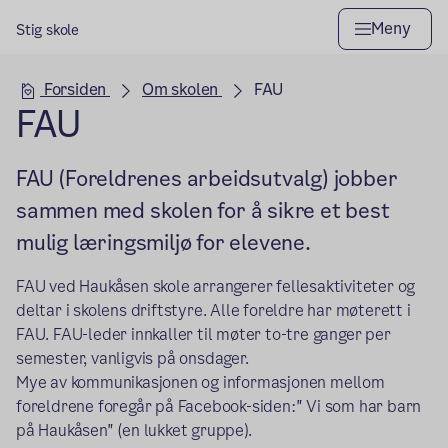
Meny
Stig skole
Hovedseksjon
Forsiden
Om skolen
FAU
FAU
FAU (Foreldrenes arbeidsutvalg) jobber
sammen med skolen for å sikre et best
mulig læringsmiljø for elevene.
FAU ved Haukåsen skole arrangerer fellesaktiviteter og
deltar i skolens driftstyre. Alle foreldre har møterett i
FAU. FAU-leder innkaller til møter to-tre ganger per
semester, vanligvis på onsdager.
Mye av kommunikasjonen og informasjonen mellom
foreldrene foregår på Facebook-siden:" Vi som har barn
på Haukåsen" (en lukket gruppe).