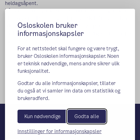
heldagsåpent.
På enkelte fridager, kjent som "inneklemte dager", kan
eleven være tilstede 50% i løpet av skoleåret. Det kan
Osloskolen bruker
ikke kjøpes ytterligere plass i heldagsåpent.
informasjonskapsler
I heldagsåpent er det foresatte som sørger for transport
og ledsagere ved behov.
For at nettstedet skal fungere og være trygt,
bruker Osloskolen informasjonskapsler. Noen
Publisert:
27.03.2018
er teknisk nødvendige, mens andre sikrer ulik
funksjonalitet.
Godtar du alle informasjonskapsler, tillater
du også at vi samler inn data om statistikk og
brukeradferd.
Stig skole
Kun nødvendige
Godta alle
– en del av Osloskolen
Innstillinger for informasjonskapsler
Besøks- og leveringsadresse: