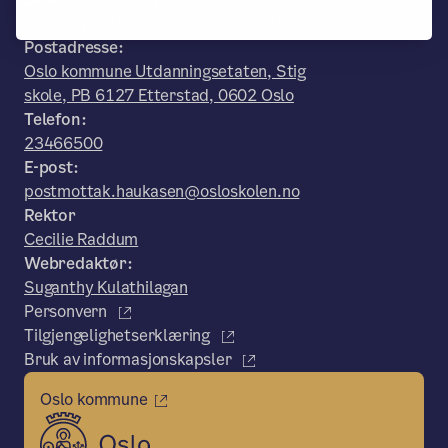
Garver Ytteborgsvei 145, 0977 Oslo
Postadresse:
Oslo kommune Utdanningsetaten, Stig
skole, PB 6127 Etterstad, 0602 Oslo
Telefon:
23466500
E-post:
postmottak.haukasen@osloskolen.no
Rektor
Cecilie Raddum
Webredaktør:
Suganthy Kulathilagan
Personvern
Tilgjengelighetserklæring
Bruk av informasjonskapsler
Oslo kommune