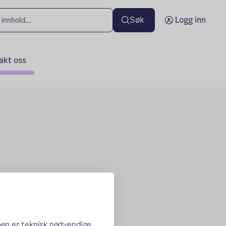
Søk
Logg inn
akt oss
oen er teknisk nødvendige,