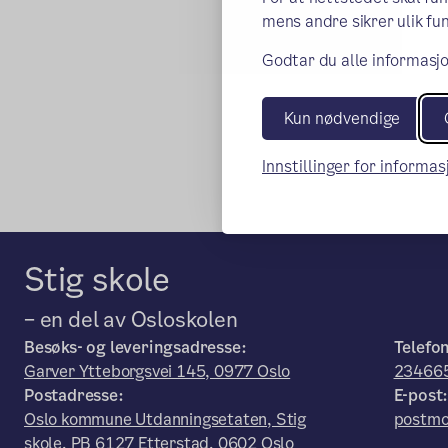
mens andre sikrer ulik fun
Godtar du alle informasjo
Kun nødvendige
Innstillinger for informa
Stig skole
– en del av Osloskolen
Besøks- og leveringsadresse:
Telefo
Garver Ytteborgsvei 145, 0977 Oslo
23466
Postadresse:
E-post
Oslo kommune Utdanningsetaten, Stig
postmo
skole, PB 6127 Etterstad, 0602 Oslo