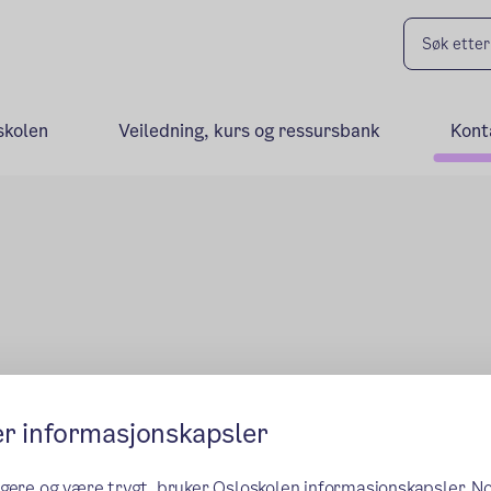
skolen
Veiledning, kurs og ressursbank
Kont
er informasjonskapsler
ngere og være trygt, bruker Osloskolen informasjonskapsler. N