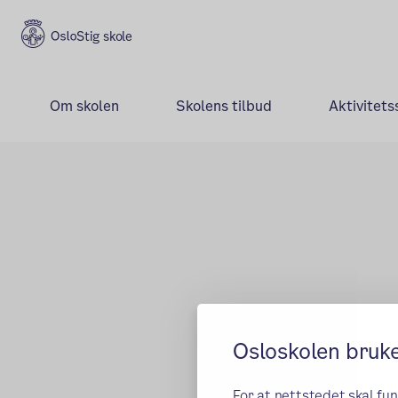
Stig skole
Om skolen
Skolens tilbud
Aktivitets
Hovedseksjon
Osloskolen bruk
For at nettstedet skal fu