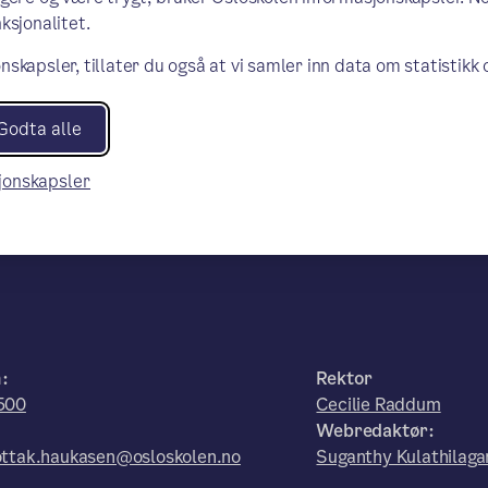
ksjonalitet.
nskapsler, tillater du også at vi samler inn data om statistikk
Godta alle
sjonskapsler
n:
Rektor
500
Cecilie Raddum
:
Webredaktør:
ttak.haukasen@osloskolen.no
Suganthy Kulathilaga