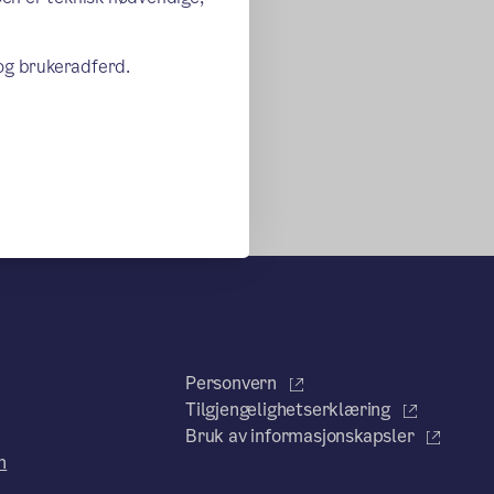
 og brukeradferd.
Personvern
Tilgjengelighetserklæring
Bruk av informasjonskapsler
n